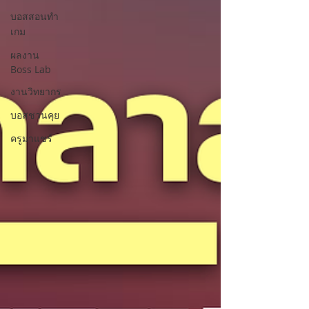
บอสสอนทำ
เกม
ผลงาน
Boss Lab
งานวิทยากร
บอสชวนคุย
ครูมาแชร์