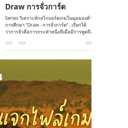
Ratchakorn Wetworanan
7 มิ.ย. 2564
ยาว 1 นาที
Draw การจั่วการ์ด
Series วิเคราะห์กลไกบอร์ดเกมในมุมมองด้าน
การศึกษา “Draw - การจั่วการ์ด” . เรียกได้
ว่าการจั่วคือการกระทำหนึ่งที่เมื่อมีการพูดถึง
ในที่สาธารณ...